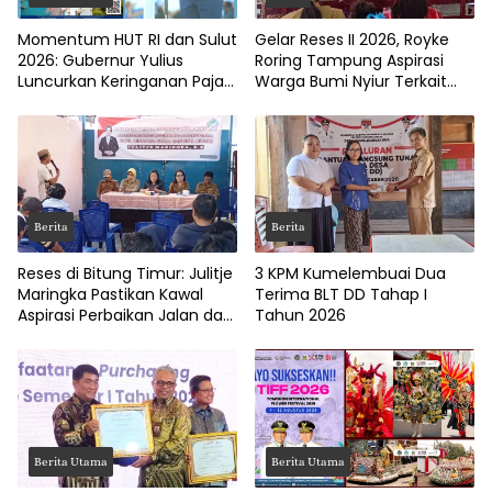
Momentum HUT RI dan Sulut
Gelar Reses II 2026, Royke
2026: Gubernur Yulius
Roring Tampung Aspirasi
Luncurkan Keringanan Pajak
Warga Bumi Nyiur Terkait
Kendaraan
Infrastruktur
Berita
Berita
Reses di Bitung Timur: Julitje
3 KPM Kumelembuai Dua
Maringka Pastikan Kawal
Terima BLT DD Tahap I
Aspirasi Perbaikan Jalan dan
Tahun 2026
Drainase
Berita Utama
Berita Utama