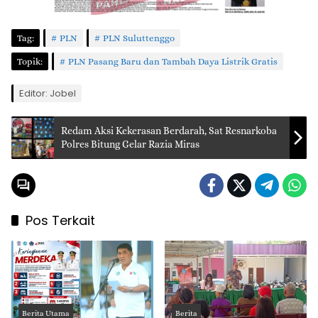
Tag:
PLN
PLN Suluttenggo
Topik:
PLN Pasang Baru dan Tambah Daya Listrik Gratis
Editor: Jobel
Redam Aksi Kekerasan Berdarah, Sat Resnarkoba
Polres Bitung Gelar Razia Miras
Pos Terkait
Berita Utama
Berita