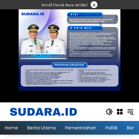
Langsung
×
Scroll Untuk Baca Artikel
ke
konten
Home
Berita Utama
Pemerintahan
Politik
Bisni