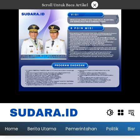
Langsung
×
Scroll Untuk Baca Artikel
ke
konten
Home
Berita Utama
Pemerintahan
Politik
Bisni