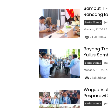
Sambut TIFF
Rancang Bat
Berita Utama
Jul
Manado, SUDARA.I
3 kali dilihat
Boyong Tro
Yulius Sam
Berita Utama
Jul
Manado, SUDARA.I
7 kali dilihat
Wagub Vict
Pesparawi 
Berita Utama
Jul