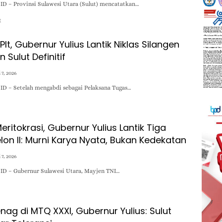
D – Provinsi Sulawesi Utara (Sulut) mencatatkan…
t
lt, Gubernur Yulius Lantik Niklas Silangen
 Sulut Definitif
i 7, 2026
D – Setelah mengabdi sebagai Pelaksana Tugas…
ritokrasi, Gubernur Yulius Lantik Tiga
lon II: Murni Karya Nyata, Bukan Kedekatan
i 7, 2026
D – Gubernur Sulawesi Utara, Mayjen TNI…
ag di MTQ XXXI, Gubernur Yulius: Sulut