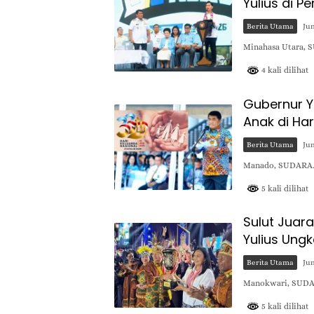
Yulius di 
Berita Utama
Jun
Minahasa Utara, S
4 kali dilihat
Gubernur Y
Anak di Har
Berita Utama
Jun
Manado, SUDARA.I
5 kali dilihat
Sulut Juar
Yulius Ung
Berita Utama
Jun
Manokwari, SUDARA
5 kali dilihat