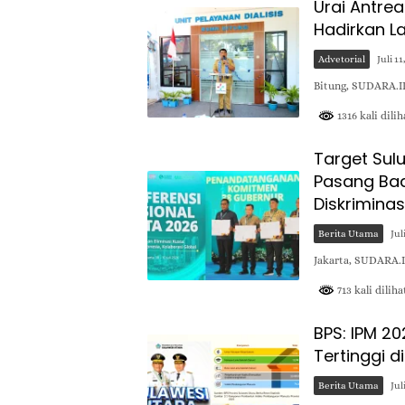
Urai Antrea
Hadirkan L
Advetorial
Juli 11
Bitung, SUDARA.I
1316 kali dilih
Target Sulu
Pasang Bad
Diskriminas
Berita Utama
Jul
Jakarta, SUDARA.I
713 kali diliha
BPS: IPM 20
Tertinggi d
Berita Utama
Jul