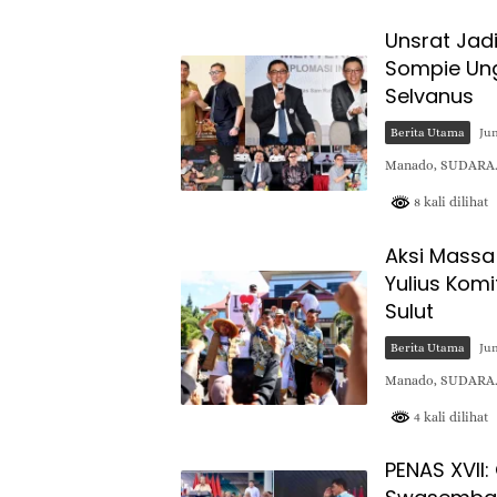
Unsrat Jadi
Sompie Ung
Selvanus
Berita Utama
Jun
Manado, SUDARA.I
8 kali dilihat
Aksi Massa
Yulius Komi
Sulut
Berita Utama
Jun
Manado, SUDARA.I
4 kali dilihat
PENAS XVII: