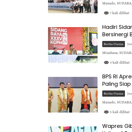
Manado, SUDARA.I
7 kali dilihat
Hadiri Sid
Bersinergi 
Berita Utama
Jun
Minahasa, SUDARA
4 kali dilihat
BPS RI Apre
Paling Sia
Berita Utama
Jun
Manado, SUDARA.ID
5 kali dilihat
Wapres Gib