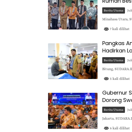
Rumah Besa
Berita Utama
Jul
Minahasa Utara, 
7 kali dilihat
Pangkas An
Hadirkan L
Berita Utama
Jul
Bitung, SUDARA.I
5 kali dilihat
Gubernur Su
Dorong Sw
Berita Utama
Jul
Jakarta, SUDARA.I
6 kali dilihat