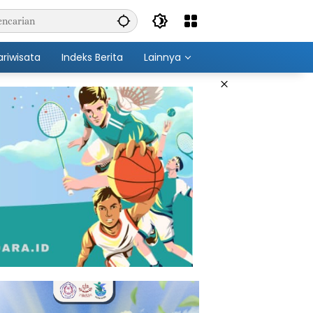
ariwisata
Indeks Berita
Lainnya
×