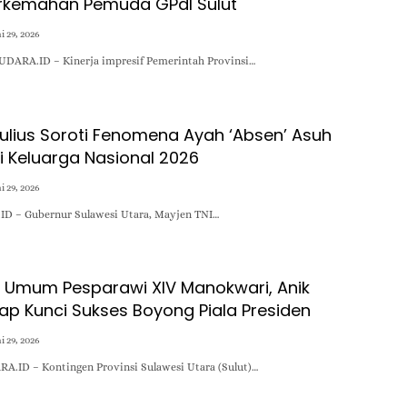
Perkemahan Pemuda GPdI Sulut
i 29, 2026
UDARA.ID – Kinerja impresif Pemerintah Provinsi…
ulius Soroti Fenomena Ayah ‘Absen’ Asuh
i Keluarga Nasional 2026
i 29, 2026
D – Gubernur Sulawesi Utara, Mayjen TNI…
a Umum Pesparawi XIV Manokwari, Anik
kap Kunci Sukses Boyong Piala Presiden
i 29, 2026
.ID – Kontingen Provinsi Sulawesi Utara (Sulut)…