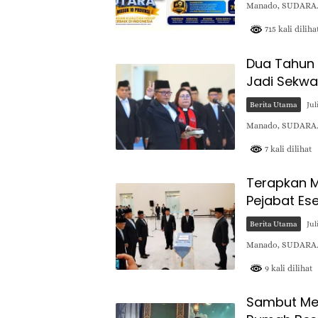
Manado, SUDARA.I
715 kali diliha
Dua Tahun P
Jadi Sekwan
Berita Utama
Jul
​Manado, SUDARA.I
7 kali dilihat
Terapkan Me
Pejabat Ese
Berita Utama
Jul
Manado, SUDARA.I
9 kali dilihat
Sambut Men