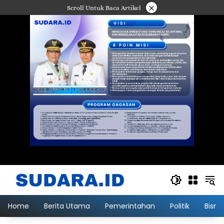
Langsung
×
Scroll Untuk Baca Artikel
ke
konten
Home
Berita Utama
Pemerintahan
Politik
Bisni