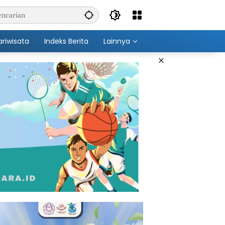
ariwisata
Indeks Berita
Lainnya
×