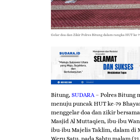
Gelar doa dan Zikir Polres Bitung dalam rangka HUT ke 7
Bitung
,
SUDARA
– Polres Bitung 
menuju puncak HUT ke-79 Bhayang
menggelar doa dan zikir bersam
Masjid Al Muttaqien, ibu-ibu Wani
ibu-ibu Majelis Taklim, dalam di 
Weru Satu, pada Sabtu malam (21/