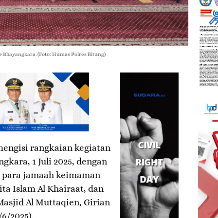
9 Bhayangkara. (Foto: Humas Polres Bitung)
mengisi rangkaian kegiatan
kara, 1 Juli 2025, dengan
a para jamaah keimaman
ta Islam Al Khairaat, dan
Masjid Al Muttaqien, Girian
6/2025).