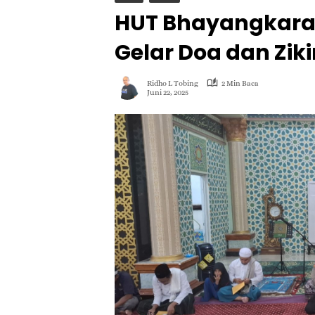
HUT Bhayangkara k
Gelar Doa dan Ziki
Ridho L Tobing
2 Min Baca
Juni 22, 2025