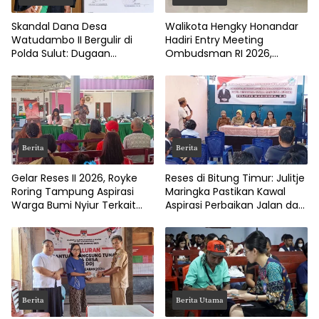
Skandal Dana Desa
Walikota Hengky Honandar
Watudambo II Bergulir di
Hadiri Entry Meeting
Polda Sulut: Dugaan
Ombudsman RI 2026,
Penggelapan Gaji Guru PAUD
Tegaskan Komitmen
Hingga Jalan Tani Rp214
Layanan Publik Bitung Prima
Juta
Berita
Berita
Gelar Reses II 2026, Royke
Reses di Bitung Timur: Julitje
Roring Tampung Aspirasi
Maringka Pastikan Kawal
Warga Bumi Nyiur Terkait
Aspirasi Perbaikan Jalan dan
Infrastruktur
Drainase
Berita
Berita Utama