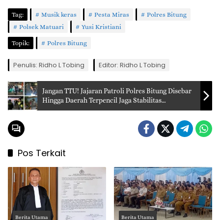
Tag:
Musik keras
Pesta Miras
Polres Bitung
Polsek Matuari
Yusi Kristiani
Topik:
Polres Bitung
Penulis: Ridho L Tobing
Editor: Ridho L Tobing
Jangan TTU! Jajaran Patroli Polres Bitung Disebar
Hingga Daerah Terpencil Jaga Stabilitas
Kamtibmas Libur Panjang
Pos Terkait
Berita Utama
Berita Utama