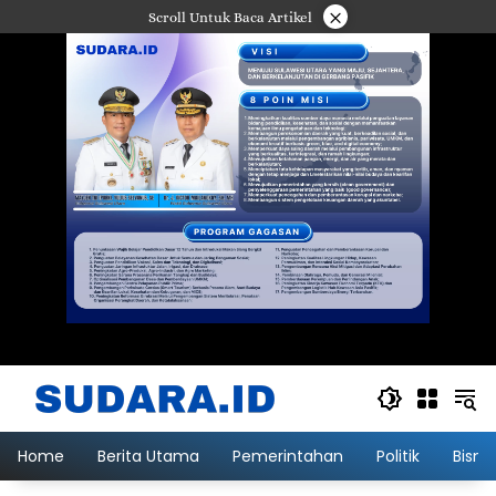
Langsung
×
Scroll Untuk Baca Artikel
ke
konten
Home
Berita Utama
Pemerintahan
Politik
Bisni