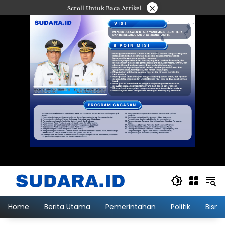
Langsung
×
Scroll Untuk Baca Artikel
ke
konten
Home
Berita Utama
Pemerintahan
Politik
Bisni