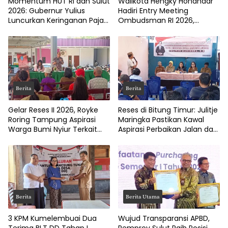
Momentum HUT RI dan Sulut
Walikota Hengky Honandar
2026: Gubernur Yulius
Hadiri Entry Meeting
Luncurkan Keringanan Pajak
Ombudsman RI 2026,
Kendaraan
Tegaskan Komitmen
Layanan Publik Bitung Prima
Berita
Berita
Gelar Reses II 2026, Royke
Reses di Bitung Timur: Julitje
Roring Tampung Aspirasi
Maringka Pastikan Kawal
Warga Bumi Nyiur Terkait
Aspirasi Perbaikan Jalan dan
Infrastruktur
Drainase
Berita
Berita Utama
3 KPM Kumelembuai Dua
Wujud Transparansi APBD,