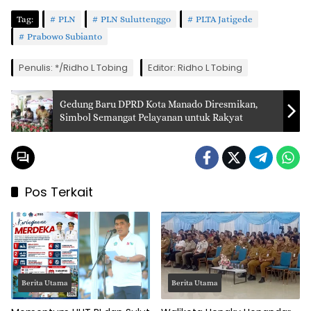
Tag:
PLN
PLN Suluttenggo
PLTA Jatigede
Prabowo Subianto
Penulis: */Ridho L Tobing
Editor: Ridho L Tobing
Gedung Baru DPRD Kota Manado Diresmikan,
Simbol Semangat Pelayanan untuk Rakyat
Pos Terkait
Berita Utama
Berita Utama