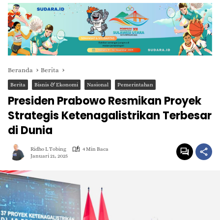
Beranda
Berita
Berita
Bisnis & Ekonomi
Nasional
Pemerintahan
Presiden Prabowo Resmikan Proyek
Strategis Ketenagalistrikan Terbesar
di Dunia
Ridho L Tobing
4 Min Baca
Januari 21, 2025