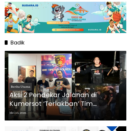
Badik
Berita Utama
Aksi 2 Pendekar Jalanan di
Kumersot ‘Terlakban’ Tim
Gabungan Polres Bitung
Mei 10, 2026