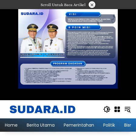
Langsung
×
Scroll Untuk Baca Artikel
ke
konten
Home
Berita Utama
Pemerintahan
Politik
Bisni