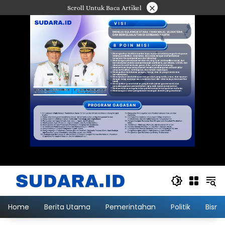
Langsung
×
Scroll Untuk Baca Artikel
ke
konten
Home
Berita Utama
Pemerintahan
Politik
Bisni