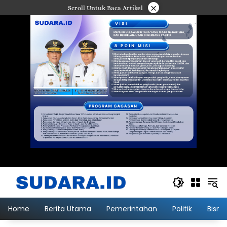
Langsung
×
Scroll Untuk Baca Artikel
ke
konten
Home
Berita Utama
Pemerintahan
Politik
Bisni