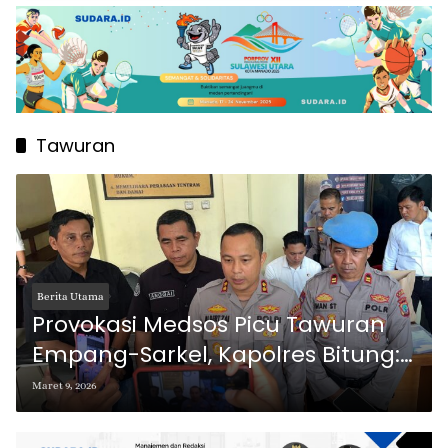
Tawuran
Berita Utama
Provokasi Medsos Picu Tawuran
Empang-Sarkel, Kapolres Bitung:
Tak Ada Toleransi Bagi Kekerasan
Maret 9, 2026
Jalanan!