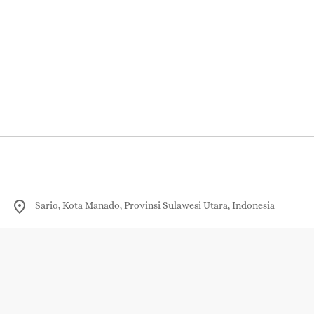
Sario, Kota Manado, Provinsi Sulawesi Utara, Indonesia
0821-9322-3338
redaksi@sudara.id