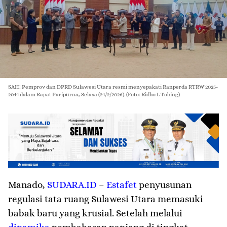
SAH! Pemprov dan DPRD Sulawesi Utara resmi menyepakati Ranperda RTRW 2025-
2044 dalam Rapat Paripurna, Selasa (24/2/2026). (Foto: Ridho L Tobing)
M
anado
,
SUDARA.ID
–
Estafet
penyusunan
regulasi tata ruang Sulawesi Utara memasuki
babak baru yang krusial. Setelah melalui