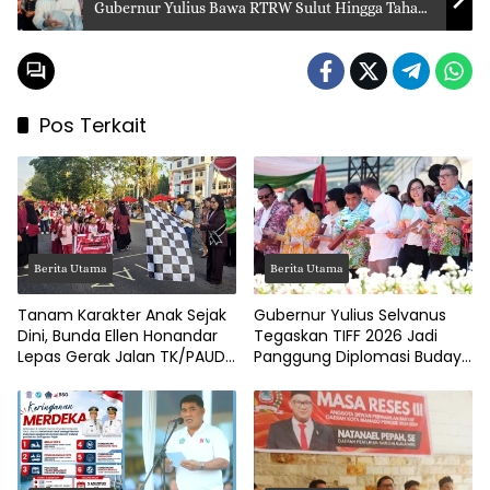
Gubernur Yulius Bawa RTRW Sulut Hingga Tahap
Final
Pos Terkait
Berita Utama
Berita Utama
Tanam Karakter Anak Sejak
Gubernur Yulius Selvanus
Dini, Bunda Ellen Honandar
Tegaskan TIFF 2026 Jadi
Lepas Gerak Jalan TK/PAUD
Panggung Diplomasi Budaya
Kota Bitung
Internasional