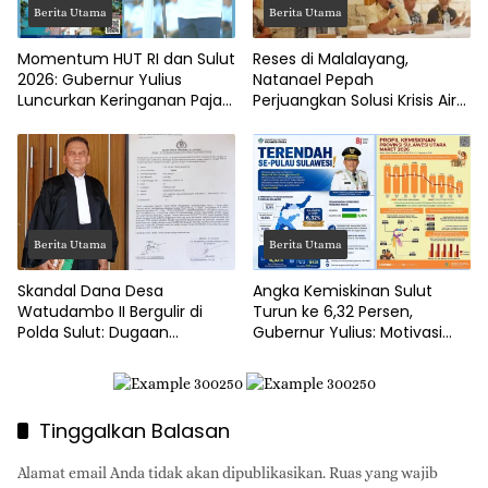
Berita Utama
Berita Utama
Momentum HUT RI dan Sulut
Reses di Malalayang,
2026: Gubernur Yulius
Natanael Pepah
Luncurkan Keringanan Pajak
Perjuangkan Solusi Krisis Air
Kendaraan
Bersih hingga Paripurna
DPRD Manado
Berita Utama
Berita Utama
Skandal Dana Desa
Angka Kemiskinan Sulut
Watudambo II Bergulir di
Turun ke 6,32 Persen,
Polda Sulut: Dugaan
Gubernur Yulius: Motivasi
Penggelapan Gaji Guru PAUD
Pacu Ekonomi Kerakyatan
Hingga Jalan Tani Rp214
Juta
Tinggalkan Balasan
Alamat email Anda tidak akan dipublikasikan.
Ruas yang wajib