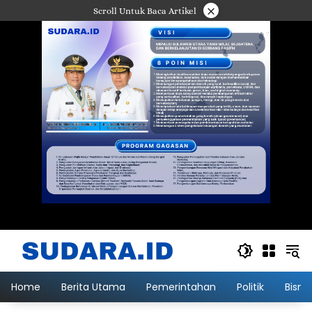
Langsung
×
Scroll Untuk Baca Artikel
ke
konten
Home
Berita Utama
Pemerintahan
Politik
Bisni