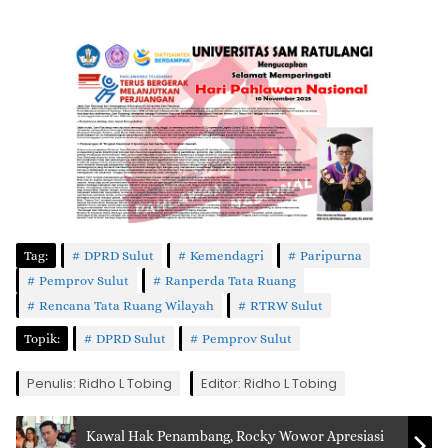
Tag:
DPRD Sulut
Kemendagri
Paripurna
Pemprov Sulut
Ranperda Tata Ruang
Rencana Tata Ruang Wilayah
RTRW Sulut
Topik:
DPRD Sulut
Pemprov Sulut
Penulis: Ridho L Tobing
Editor: Ridho L Tobing
Kawal Hak Penambang, Rocky Wowor Apresiasi