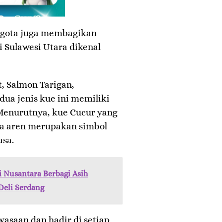
nggota juga membagikan
 Sulawesi Utara dikenal
, Salmon Tarigan,
ua jenis kue ini memiliki
Menurutnya, kue Cucur yang
ula aren merupakan simbol
asa.
i Nusantara Berbagi Asih
Deli Serdang
asaan dan hadir di setiap