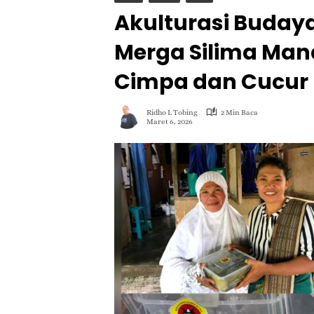
Akulturasi Buday
Merga Silima Mana
Cimpa dan Cucur
Ridho L Tobing
2 Min Baca
Maret 6, 2026