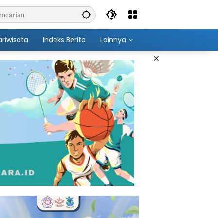
ariwisata
Indeks Berita
Lainnya
×