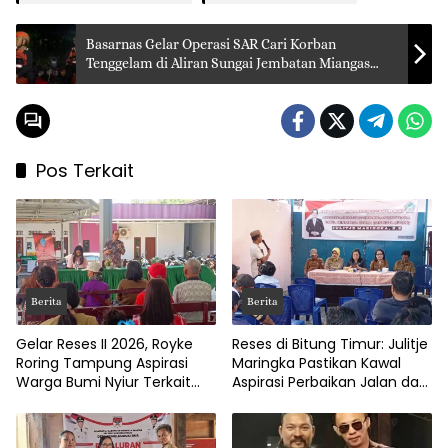
Basarnas Gelar Operasi SAR Cari Korban
Tenggelam di Aliran Sungai Jembatan Miangas
Kota Manado
Pos Terkait
Berita
Berita
Gelar Reses II 2026, Royke
Reses di Bitung Timur: Julitje
Roring Tampung Aspirasi
Maringka Pastikan Kawal
Warga Bumi Nyiur Terkait
Aspirasi Perbaikan Jalan dan
Infrastruktur
Drainase