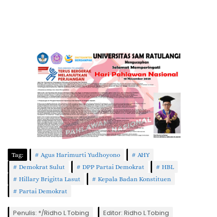
Tag:
Agus Harimurti Yudhoyono
AHY
Demokrat Sulut
DPP Partai Demokrat
HBL
Hillary Brigitta Lasut
Kepala Badan Konstituen
Partai Demokrat
Penulis: */Ridho L Tobing
Editor: Ridho L Tobing