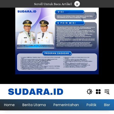
Langsung
×
Scroll Untuk Baca Artikel
ke
konten
Home
Berita Utama
Pemerintahan
Politik
Bisni