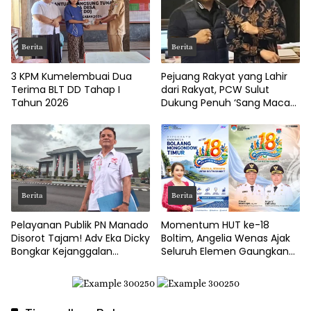
Berita
Berita
3 KPM Kumelembuai Dua
Pejuang Rakyat yang Lahir
Terima BLT DD Tahap I
dari Rakyat, PCW Sulut
Tahun 2026
Dukung Penuh ‘Sang Macan
Dari Timur’
Berita
Berita
Pelayanan Publik PN Manado
Momentum HUT ke-18
Disorot Tajam! Adv Eka Dicky
Boltim, Angelia Wenas Ajak
Bongkar Kejanggalan
Seluruh Elemen Gaungkan
Prosedur Eksekusi
Semangat ‘Boltim Bangkit’