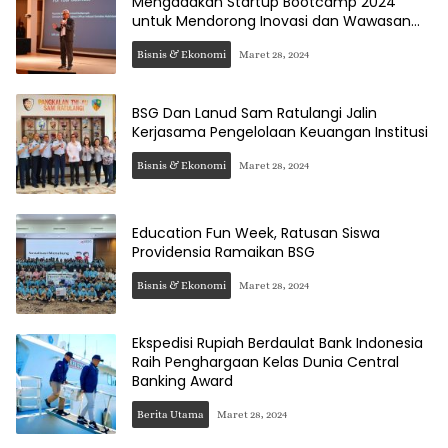
Mengadakan Startup Bootcamp 2024
untuk Mendorong Inovasi dan Wawasan
Teknologi di Kalangan Bisnis Rintisan
Bisnis & Ekonomi
Maret 28, 2024
BSG Dan Lanud Sam Ratulangi Jalin
Kerjasama Pengelolaan Keuangan Institusi
Bisnis & Ekonomi
Maret 28, 2024
SUDARA.ID
Education Fun Week, Ratusan Siswa
Providensia Ramaikan BSG
Bisnis & Ekonomi
Maret 28, 2024
Ekspedisi Rupiah Berdaulat Bank Indonesia
Raih Penghargaan Kelas Dunia Central
Banking Award
Berita Utama
Maret 28, 2024