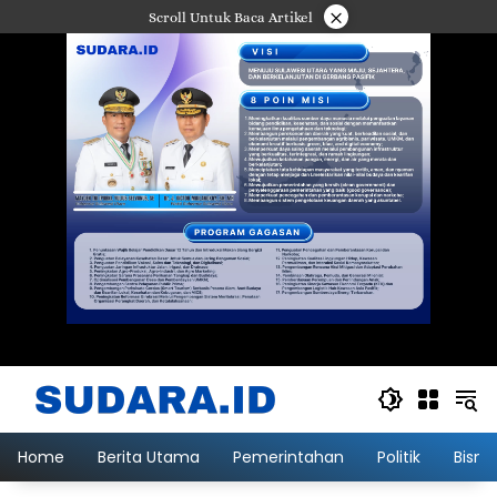
Langsung
×
Scroll Untuk Baca Artikel
ke
konten
Home
Berita Utama
Pemerintahan
Politik
Bisni