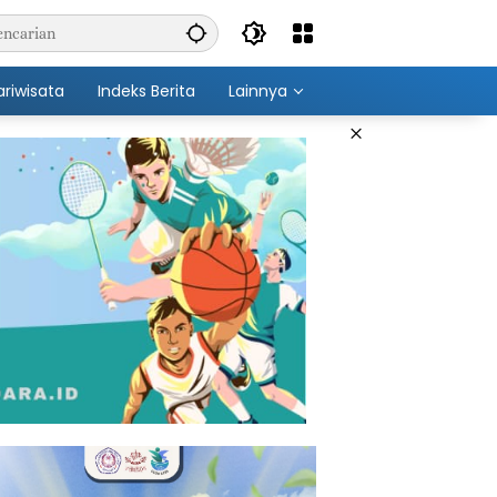
ariwisata
Indeks Berita
Lainnya
×