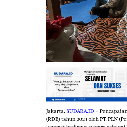
Jakarta
,
SUDARA.ID
– Pencapaian 
(RDB) tahun 2024 oleh PT. PLN (P
kongret hadirnya negara sebaga