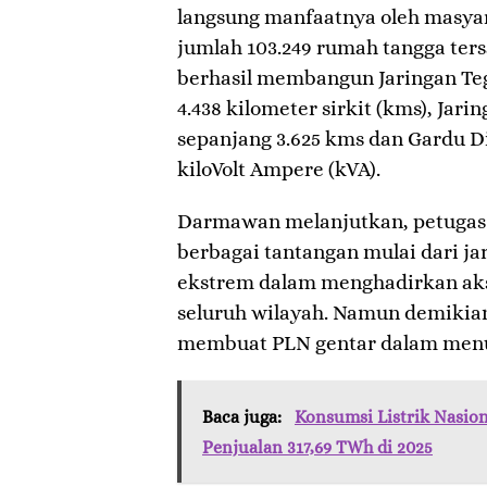
langsung manfaatnya oleh masyar
jumlah 103.249 rumah tangga ter
berhasil membangun Jaringan T
4.438 kilometer sirkit (kms), Ja
sepanjang 3.625 kms dan Gardu Di
kiloVolt Ampere (kVA).
Darmawan melanjutkan, petugas
berbagai tantangan mulai dari jar
ekstrem dalam menghadirkan akse
seluruh wilayah. Namun demikian
membuat PLN gentar dalam menu
Baca juga:
Konsumsi Listrik Nasio
Penjualan 317,69 TWh di 2025