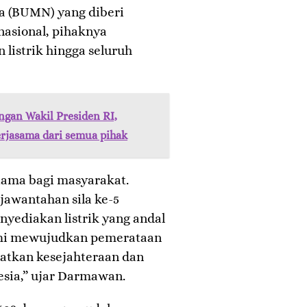
a (BUMN) yang diberi
nasional, pihaknya
istrik hingga seluruh
gan Wakil Presiden RI,
rjasama dari semua pihak
tama bagi masyarakat.
jawantahan sila ke-5
yediakan listrik yang andal
emi mewujudkan pemerataan
atkan kesejahteraan dan
esia,” ujar Darmawan.