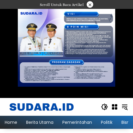
Langsung
×
Scroll Untuk Baca Artikel
ke
konten
Home
Berita Utama
Pemerintahan
Politik
Bisni