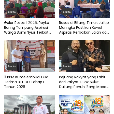
Berita
Berita
Gelar Reses II 2026, Royke
Reses di Bitung Timur: Julitje
Roring Tampung Aspirasi
Maringka Pastikan Kawal
Warga Bumi Nyiur Terkait
Aspirasi Perbaikan Jalan dan
Infrastruktur
Drainase
Berita
Berita
3 KPM Kumelembuai Dua
Pejuang Rakyat yang Lahir
Terima BLT DD Tahap I
dari Rakyat, PCW Sulut
Tahun 2026
Dukung Penuh ‘Sang Macan
Dari Timur’