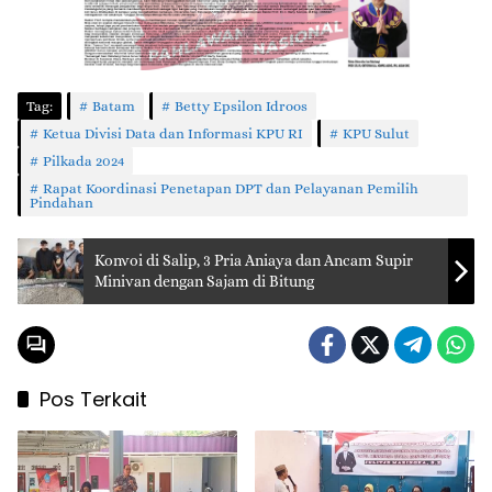
Tag:
Batam
Betty Epsilon Idroos
Ketua Divisi Data dan Informasi KPU RI
KPU Sulut
Pilkada 2024
Rapat Koordinasi Penetapan DPT dan Pelayanan Pemilih
Pindahan
Konvoi di Salip, 3 Pria Aniaya dan Ancam Supir
Minivan dengan Sajam di Bitung
Pos Terkait