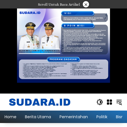
Langsung
×
Scroll Untuk Baca Artikel
ke
konten
Home
Berita Utama
Pemerintahan
Politik
Bisni