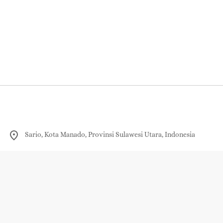
Sario, Kota Manado, Provinsi Sulawesi Utara, Indonesia
0821-9322-3338
redaksi@sudara.id