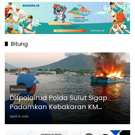
Bitung
Peristiwa
Ditpolairud Polda Sulut Sigap
Padamkan Kebakaran KM
Maranatha 04 di Selat Lembeh
April 15, 2026