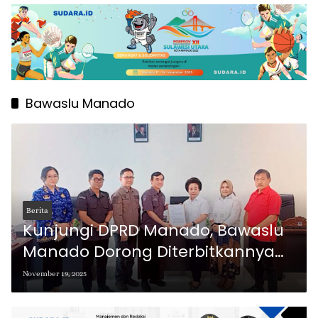
Bawaslu Manado
Berita
Kunjungi DPRD Manado, Bawaslu
Manado Dorong Diterbitkannya
Perda Kampanye Ramah
November 19, 2025
Lingkungan