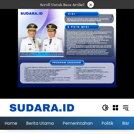
Langsung
×
Scroll Untuk Baca Artikel
ke
konten
Home
Berita Utama
Pemerintahan
Politik
Bisni